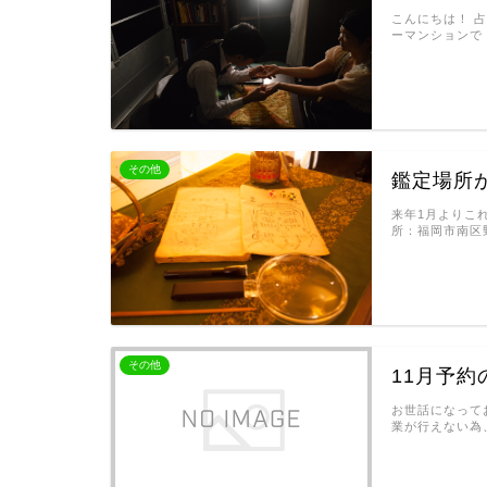
こんにちは！ 
ーマンションで
その他
鑑定場所
来年1月よりこ
所：福岡市南区野間1
その他
11月予
お世話になって
業が行えない為、