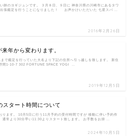
占い師のヨギジュンです。 ３月８日、９日に 神奈川県の川崎市にあるタワ
 出張鑑定を行うことになりました！ お声かけいただいた 七星スパ …
2016年2月26日
が来年から変わります。
れまで鑑定を行っていた大名より下記の住所へ引っ越しを致します。 新住
-10-7 302 FORTUNE SPACE YOGI …
2019年12月5日
約のスタート時間について
おります。 10月5日に行う11月予約の受付時間ですが 移動に伴い予約作
通常より30分早い11:30よりスタート致します。 お手数をお掛 …
2024年10月5日